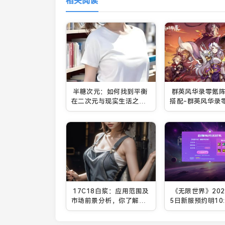
相关阅读
半糖次元：如何找到平衡
群英风华录零氪
在二次元与现实生活之
搭配-群英风华录
间？
搭配推荐
17C18白浆：应用范围及
《无限世界》202
市场前景分析，你了解它
5日新服预约明10:
的关键特性和优势吗？
开启