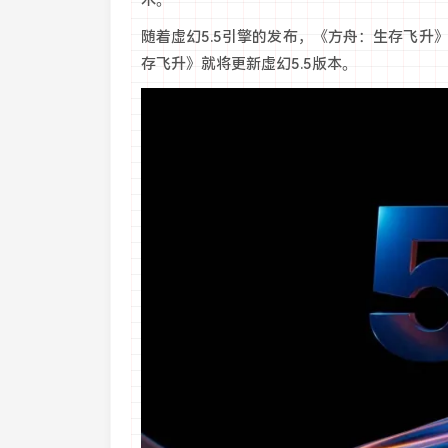
随着虚幻5.5引擎的发布，《方舟：生存飞升
存飞升》就将更新虚幻5.5版本。