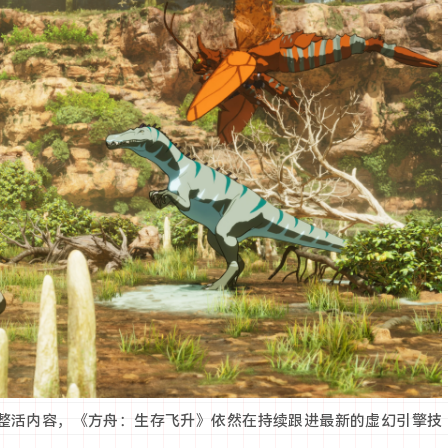
人节整活内容，《方舟：生存飞升》依然在持续跟进最新的虚幻引擎技