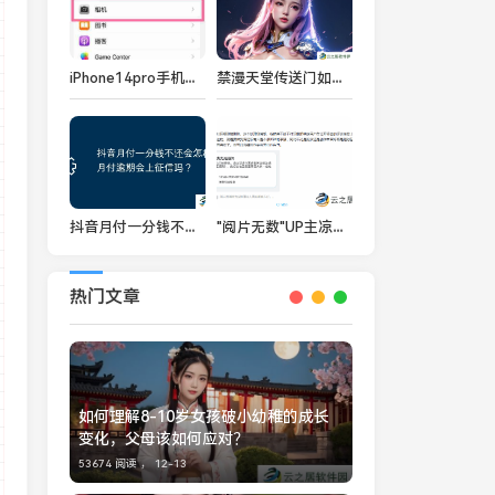
iPhone14pro手机怎么开启相机raw模式
禁漫天堂传送门如何正确开启：详细操作步骤与常见问题解决方案
抖音月付一分钱不还会怎样？月付逾期会上征信吗？
"阅片无数"UP主凉风发文谈过气 曾因破防挂人引争议
热门文章
如何理解8-10岁女孩破小幼稚的成长
变化，父母该如何应对？
53674 阅读 ，
12-13