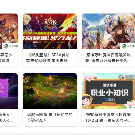
阵容怎么
《街头篮球》SFSA首站
原神万叶魔神任务触发攻
零氪阵容
重庆奖励翻倍 本周末线上
略-原神万叶魔神任务怎么
赛预热开启
触发
5年4月
风起乐园镇 重回记忆中的
蚂蚁新村小课堂今日答案
00火爆
《希望OL》
1月2日 猜一猜驼夫号子是
以下哪种非遗艺术形式