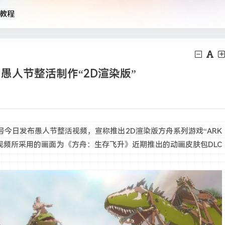
教程
》愚人节整活制作“2D渲染版”
今日发布愚人节整活视频，宣称推出2D渲染版方舟系列游戏“ARK
该视频所采用的画面为《方舟：生存飞升》近期推出的动画皮肤包DLC