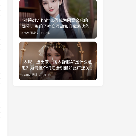
“对镜c1v1hhh”如何成为网络文化的一
部分，影响了社交互动和自我表达的趋
势
5659 阅读 ，
12-14
“太深⋯拔出来⋯痛太舒服A”是什么意
思？为何这个词汇会引起如此广泛关
注？
24387 阅读 ，
01-12