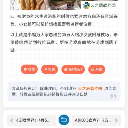
5、被附身的求生者逃跑的时候也要注意方向还有区域等
等，小女孩可以帮忙切换视野看监管者位置。
以上就是小编为大家总结的第五人格小女孩附身技巧，希
望能够帮助到各位玩家，更多游戏攻略就在游戏部落手
游。
收藏
打赏
赞(
856
)
海报
文章版权声明：除非注明，否则均为
云之居软件园
原创文
章，转载或复制请以超链接形式并注明出处。
《无限世界》4月5日新服带你踏上穿越宇宙的史诗级冒险旅程
ARK0.5官宣？《方舟生存进化》愚人节整活制作“2D渲染版”