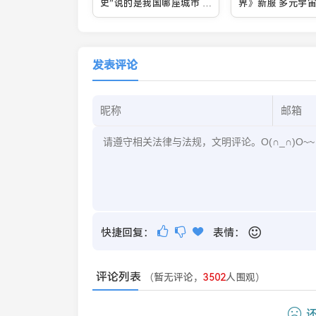
史”说的是我国哪座城市 蚂
界》新服 多元宇
蚁庄园今日答案12月31日
旅等你来战
发表评论
快捷回复：
表情：
评论列表
（暂无评论，
3502
人围观）
还