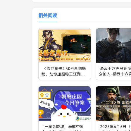
相关阅读
《盖世豪侠》称号系统揭
燕云十六声马狂
秘，助你加冕称王江湖再
么加入-燕云十六
会！
门派加入方法
“一座金陵城，半部中国
2025年4月5日