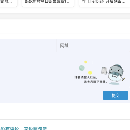
宙冒险之
蚂蚁新村今日答案最新12
作《Terbis》开启预告页
月28日
面 视频放出
没有评论，来说两句吧...