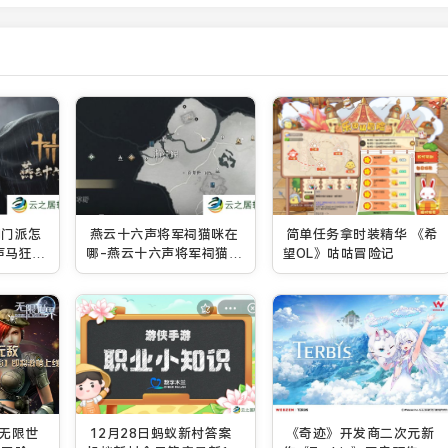
澜门派怎
燕云十六声将军祠猫咪在
简单任务拿时装精华 《希
声马狂澜
哪-燕云十六声将军祠猫戏
望OL》咕咕冒险记
全收集攻略
《无限世
12月28日蚂蚁新村答案
《奇迹》开发商二次元新