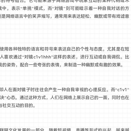
个简单的符号组合。它可能来源于网络游戏中玩家互动的某种代码或术
戏中，表示“单挑”模式，而“对镜”则可能暗示着一种自我对话的方
”则是网络语言中的笑声缩写，通常用来表达轻松、幽默或带有戏谑意
使用各种独特的语言和符号来表达自己的个性与态度。尤其是在短
喜欢通过“对镜c1v1hhh”这样的表述，进行互动或自我调侃。比
战的姿势，配合一些夸张的表情，来制造一种幽默或有趣的效果。
即人在面对镜子时往往会产生一种自我审视的心理反应。而“c1v1”
对决”心态。通过这种方式，人们在网络上展示自己的一面，同时也在
与社交互动的目的。
上是互联网文化发展的一部分。随着短视频、直播等形式的兴起，越来越