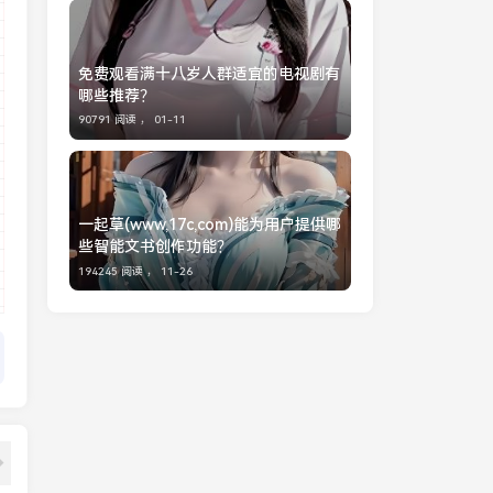
免费观看满十八岁人群适宜的电视剧有
哪些推荐？
90791 阅读 ，
01-11
一起草(www,17c,com)能为用户提供哪
些智能文书创作功能？
194245 阅读 ，
11-26