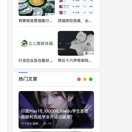
有哪些免费观看行情软件网站
顶端排位热度、出场率排行：亚瑟热度最低，吕布出场率第一
行业巨头加仓看好,ETH 后市能否逆风翻盘
燕云十六声将军祠猫咪在哪-燕云十六声将军祠猫戏全收集攻略
热门文章
印度May18_XXXXXL56edu学生是否
能顺利完成学业并成功就业？
171358 阅读 ，
01-10