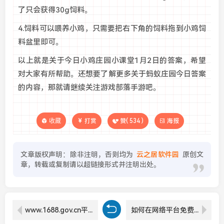
了只会获得30g饲料。
4.饲料可以喂养小鸡，只需要把右下角的饲料拖到小鸡饲
料盆里即可。
以上就是关于今日小鸡庄园小课堂1月2日的答案，希望
对大家有所帮助。还想要了解更多关于蚂蚁庄园今日答案
的内容，那就请继续关注游戏部落手游吧。
收藏
打赏
赞(
534
)
海报
文章版权声明：除非注明，否则均为
云之居软件园
原创文
章，转载或复制请以超链接形式并注明出处。
www.1688.gov.cn平台如何帮助企业提升市场竞争力？探索其功能和优势
如何在网络平台免费观看暴躁老妈全集？适合哪些观众观看？