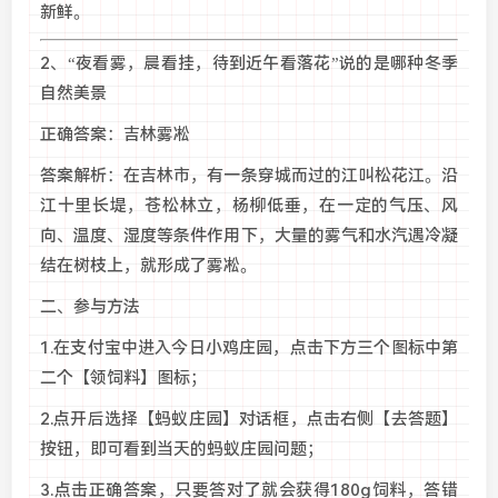
新鲜。
2、“夜看雾，晨看挂，待到近午看落花”说的是哪种冬季
自然美景
正确答案：吉林雾凇
答案解析：在吉林市，有一条穿城而过的江叫松花江。沿
江十里长堤，苍松林立，杨柳低垂，在一定的气压、风
向、温度、湿度等条件作用下，大量的雾气和水汽遇冷凝
结在树枝上，就形成了雾凇。
二、参与方法
1.在支付宝中进入今日小鸡庄园，点击下方三个图标中第
二个【领饲料】图标；
2.点开后选择【蚂蚁庄园】对话框，点击右侧【去答题】
按钮，即可看到当天的蚂蚁庄园问题；
3.点击正确答案，只要答对了就会获得180g饲料，答错