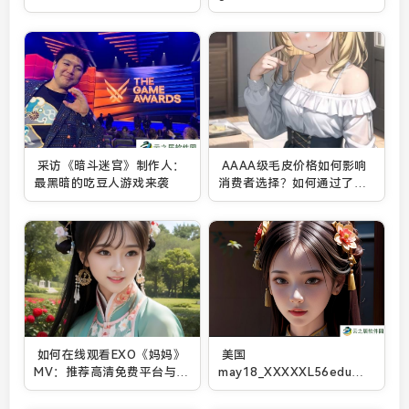
持，培养健康心态
址
采访《暗斗迷宫》制作人：
AAAA级毛皮价格如何影响
最黑暗的吃豆人游戏来袭
消费者选择？如何通过了解
价格做出最佳购买决策？
如何在线观看EXO《妈妈》
美国
MV：推荐高清免费平台与观
may18_XXXXXL56edu代
看体验解析
号背后的秘密：它是否会引
领教育和科技的新风潮？