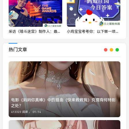
采访《暗斗迷宫》制作人：最黑暗的吃豆人游戏来袭
小鸡宝宝考考你：以下哪一项是人体内主要的造血器官 蚂蚁庄园今日答案12.23
热门文章
电影《妈妈你真棒》中的插曲《快来救救我》究竟有何特别
之处？
413323 阅读 ，
01-14