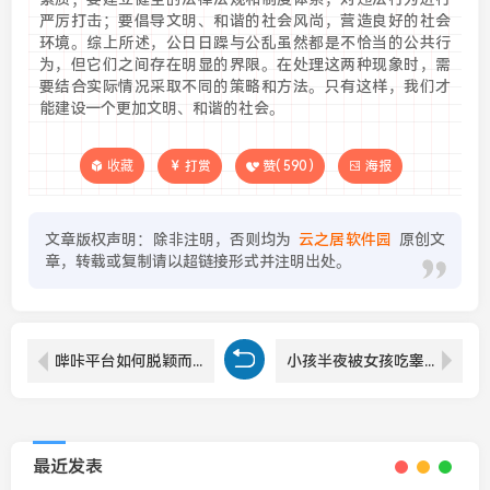
严厉打击；要倡导文明、和谐的社会风尚，营造良好的社会
环境。综上所述，公日日躁与公乱虽然都是不恰当的公共行
为，但它们之间存在明显的界限。在处理这两种现象时，需
要结合实际情况采取不同的策略和方法。只有这样，我们才
能建设一个更加文明、和谐的社会。
收藏
打赏
赞(
590
)
海报
文章版权声明：除非注明，否则均为
云之居软件园
原创文
章，转载或复制请以超链接形式并注明出处。
哔咔平台如何脱颖而出？看这些特点让它赢得用户青睐！
小孩半夜被女孩吃睾丸正常吗？如何科学看待这一现象
最近发表