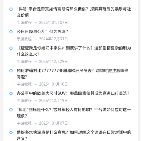
“抖阴”平台是否真如传言所说那么低俗？探索其背后的娱乐与社
交价值
手游教程
2025年01月07日
公日日躁与公乱：何为界限？
手游教程
2024年12月31日
《爸爸我是你媳妇中字头》到底讲了什么？这部剧情复杂的剧为
什么这么火？
手游教程
2024年12月29日
如何准确对比7777777亚洲和欧洲尺码表？购物时应注意哪些
问题？
手游教程
2025年01月10日
办公室中的欧美大尺寸SUV：哪些因素使其成为商务出行首选？
手游教程
2024年12月19日
“抖阴”到底是什么？它对年轻人有何影响？平台该如何应对这一
现象？
手游教程
2025年01月07日
岳好多水快深点是什么意思？如何理解这个词语在日常对话中的
含义？