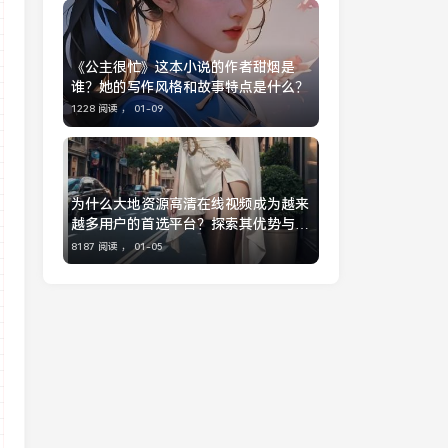
《公主很忙》这本小说的作者甜烟是
谁？她的写作风格和故事特点是什么？
1228 阅读 ，
01-09
为什么大地资源高清在线视频成为越来
越多用户的首选平台？探索其优势与特
色：全面解析
8187 阅读 ，
01-05