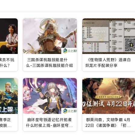
演员不玩
三国杀谋祝融技能是什
《怪物猎人荒野》逃课白
什么？
么-三国杀谋祝融技能介绍
炽龙片手配装分享
赛季正
崩坏星穹铁道记忆开拓者
群英问鼎，文明争霸 4月
皮肤免
什么时候上线-崩坏星穹铁
22日《诸国争霸》「初征
道记忆开拓者上线时间
测试」正式开启