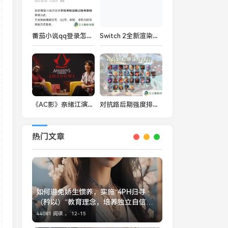
番茄小说qq登录怎么没了
Switch 2全新渲染图出炉：最全细节曝光！
《AC影》奈绪江演员不玩游戏：刺客信条是什么？
对抗路后期强度排行，8个团战大爹，爆火的杨戬只配垫底
热门文章
如何避免娇生惯养，实施“4PH归寻
（矜以）”教育理念，培养独立自信的
孩子？
44081 阅读 ，
12-15