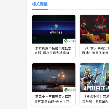
相关阅读
潜水员戴夫棱镜帆鳍鲂怎
《AC影》奈绪江
么抓-潜水员戴夫棱镜帆鳍
游戏：刺客信条是
鲂捕获攻略
燕云十六声田英其人暗涌
《漫威争锋》第2
碎片怎么获得-燕云十六声
式开启！多款全新
田英其人暗涌碎片全收集
费领取！