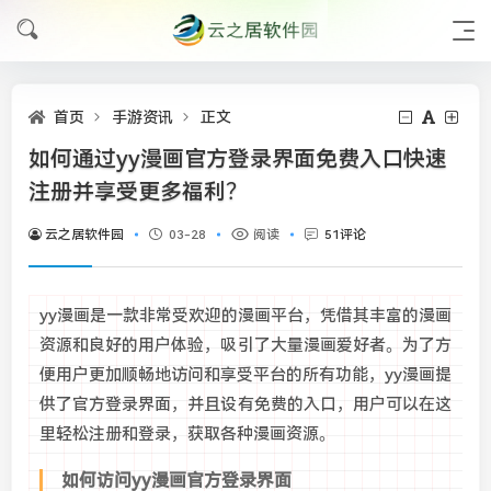
首页
手游资讯
正文
如何通过yy漫画官方登录界面免费入口快速
注册并享受更多福利？
云之居软件园
03-28
阅读
51评论
yy漫画是一款非常受欢迎的漫画平台，凭借其丰富的漫画
资源和良好的用户体验，吸引了大量漫画爱好者。为了方
便用户更加顺畅地访问和享受平台的所有功能，yy漫画提
供了官方登录界面，并且设有免费的入口，用户可以在这
里轻松注册和登录，获取各种漫画资源。
如何访问yy漫画官方登录界面