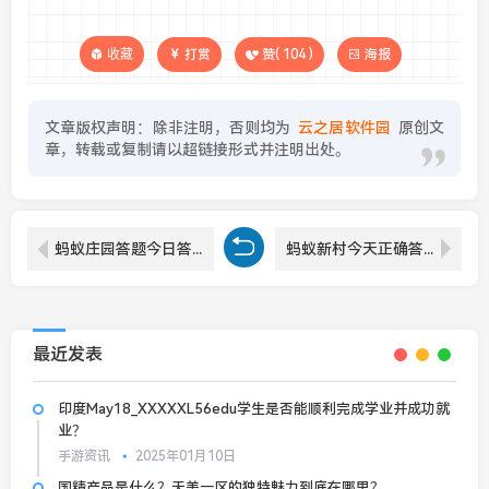
收藏
打赏
赞(
104
)
海报
文章版权声明：除非注明，否则均为
云之居软件园
原创文
章，转载或复制请以超链接形式并注明出处。
蚂蚁庄园答题今日答案12月23日 蚂蚁庄园答题今日答案汇总
蚂蚁新村今天正确答案12.20 蚂蚁新村答案最新12.20
最近发表
印度May18_XXXXXL56edu学生是否能顺利完成学业并成功就
业？
手游资讯
2025年01月10日
国精产品是什么？天美一区的独特魅力到底在哪里？