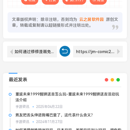
打赏
赞(
575
)
海报
文章版权声明：除非注明，否则均为
云之居软件园
原创文
章，转载或复制请以超链接形式并注明出处。
如何通过修修漫画免费漫画入口页面轻松在线阅读和下载漫画？
https://jm-comic2.cc/漫画平台有哪些优势？如何更好地利用其丰富资源？
最近发表
重返未来1999醒狮送吉怎么玩-重返未来1999醒狮送吉活动玩
法介绍
手游资讯
2025年04月22日
男友把舌头伸进我嘴巴里了，这代表什么含义？
手游资讯
2024年11月27日