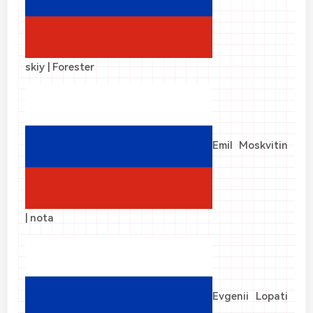
skiy | Forester
Emil Moskvitin
| nota
Evgenii Lopati