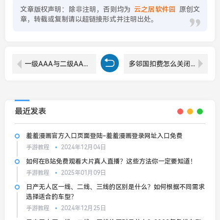
文章版权声明：除非注明，否则均为
云之居软件园
原创文
章，转载或复制请以超链接形式并注明出处。
一级AAA与二级AAA证书差异分析：哪个证书更能提升企业信用？
多邻国扣费怎么关闭 多邻国扣费588怎么退
最近发表
羞羞漫画官方入口页面登陆-羞羞漫画登录网址入口免费
手游教程
2024年12月04日
如何在B站免费观看大片真人直播？这些方法你一定要知道！
手游教程
2025年01月09日
日产无人区一线、二线、三线的区别是什么？如何根据不同需求
选择适合的车型？
手游教程
2024年12月25日