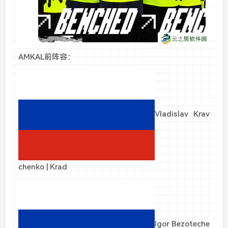
AMKAL前阵容：
Vladislav Krav
chenko | Krad
Igor Bezoteche