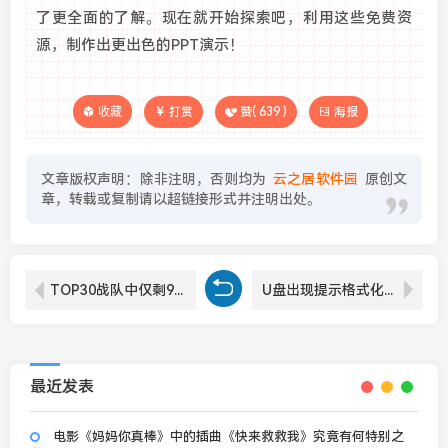
了更全面的了解。现在就开始探索吧，利用这些免费资
源，制作出更出色的PPT演示！
收藏
打赏
赞(
639
)
海报
文章版权声明：除非注明，否则均为
云之居软件园
原创文
章，转载或复制请以超链接形式并注明出处。
TOP30战队中仅剩9支队伍还没有进行变阵或爆料传出
U盘出现提示格式化怎么办-U盘提示格式化解决方法
最近发表
电影《妈妈你真棒》中的插曲《快来救救我》究竟有何特别之