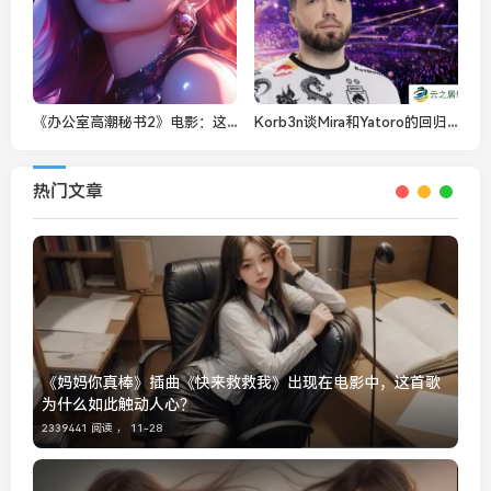
《办公室高潮秘书2》电影：这部职场影片如何揭示现代办公室的权力斗争与情感纠葛？
Korb3n谈Mira和Yatoro的回归：未来充满变数
热门文章
《妈妈你真棒》插曲《快来救救我》出现在电影中，这首歌
为什么如此触动人心？
2339441 阅读 ，
11-28