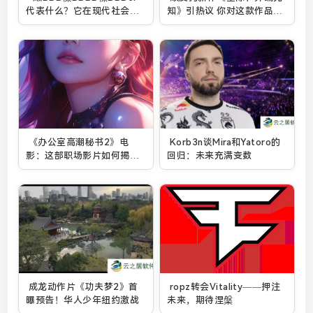
代表什么？它在现代社会的
知》引热议 你对这款作品感
文化和技术应用有哪些潜
兴趣吗？
力？
《办公室高潮秘书2》电
Korb3n谈Mira和Yatoro的
影：这部职场影片如何揭示
回归：未来充满变数
现代办公室的权力斗争与情
感纠葛？
成龙动作片《功夫梦2》首
ropz转会Vitality——押注
曝预告！华人少年纽约激战
未来，期待涅槃